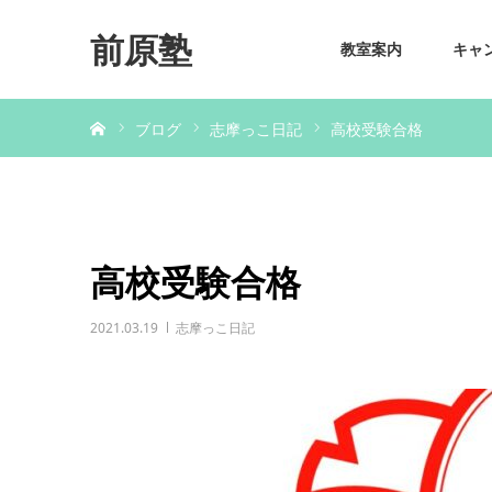
前原塾
教室案内
キャ
ホーム
ブログ
志摩っこ日記
高校受験合格
高校受験合格
2021.03.19
志摩っこ日記