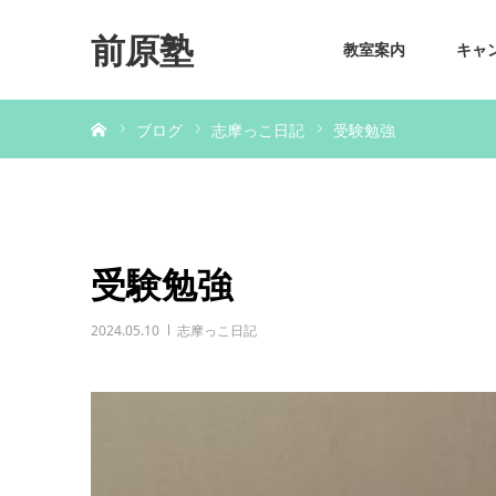
前原塾
教室案内
キャ
ホーム
ブログ
志摩っこ日記
受験勉強
受験勉強
2024.05.10
志摩っこ日記